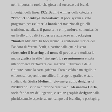
nell’importante ruolo che gioca nel successo dei brand.
Il design della
linea 1922 Bauli
è
winner
della categoria
“Product Identity/Celebration”
. Il pack system è stato
progettato per
esaltare
la
bontà
dei tradizionali gioielli
tradizione natalizia, il
panettone
e il
pandoro
, comunicando
un livello di
qualità
superiore
attraverso un
packaging
“limited edition”
. In background la confezione storica del
Pandoro di Verona Bauli, a partire dalla quale è stato
ricostruito
il
lettering
del
nome di prodotto
e studiata la
nuova
grafica
in stile
“vintage”
. La
premiumness
è stata
ulteriormente
rafforzata
dai
materiali
utilizzati e dalle
finiture
, come la carta goffrata, l’oro a caldo e un sigillo in
emboss sul coperchio metallico. Il progetto grafico è stato
studiato da
Giulia Molinelli
, giovane
graphic designer
di
Nextbrand
, sotto la direzione creativa di
Alessandro Gorla
,
socio fondatore
dell’agenzia, e
senior graphic
designer
dalla
pluridecennale esperienza nel campo del branding e packaging.