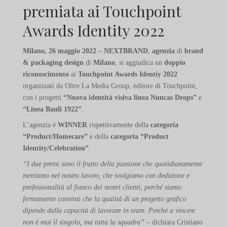
premiata ai Touchpoint
Awards Identity 2022
Milano, 26 maggio 2022 – NEXTBRAND
,
agenzia
di
brand
& packaging design
di
Milano
, si aggiudica un
doppio
riconoscimento
ai
Touchpoint Awards Identiy 2022
organizzati da Oltre La Media Group, editore di Touchpoint,
con i progetti
“Nuova identità visiva linea Nuncas Drops”
e
“Linea Bauli 1922”
.
L’agenzia è
WINNER
rispettivamente della
categoria
“Product/Homecare”
e della
categoria
“Product
Identity/Celebration”
.
“I due premi sono il frutto della passione che quotidianamente
mettiamo nel nostro lavoro, che svolgiamo con dedizione e
professionalità al fianco dei nostri clienti, perché siamo
fermamente convinti che la qualità di un progetto grafico
dipende dalla capacità di lavorare in team. Perché a vincere
non è mai il singolo, ma tutta la squadra”
– dichiara Cristiano