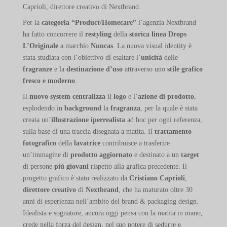
Caprioli, direttore creativo di Nextbrand.
Per la
categoria “Product/Homecare”
l’agenzia Nextbrand
ha fatto concorrere il
restyling
della
storica linea Drops
L’Originale
a marchio
Nuncas
. La nuova visual identity è
stata studiata con l’obiettivo di esaltare l’
unicità
delle
fragranze
e la
destinazione d’uso
attraverso uno
stile grafico
fresco e moderno
.
Il
nuovo system
centralizza
il
logo
e l’
azione di prodotto
,
esplodendo in
background
la
fragranza
, per la quale è stata
creata un’
illustrazione iperrealista
ad hoc per ogni referenza,
sulla base di una traccia disegnata a matita. Il
trattamento
fotografico
della
lavatrice
contribuisce a trasferire
un’immagine di
prodotto aggiornato
e destinato a un
target
di persone
più giovani
rispetto alla grafica precedente. Il
progetto grafico è stato realizzato da
Cristiano Caprioli
,
direttore creativo
di
Nextbrand
, che ha maturato oltre 30
anni di esperienza nell’ambito del brand & packaging design.
Idealista e sognatore, ancora oggi pensa con la matita in mano,
crede nella forza del design, nel suo potere di sedurre e