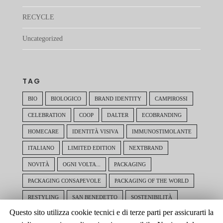
RECYCLE
Uncategorized
TAG
BIO
BIOLOGICO
BRAND IDENTITY
CAMPIROSSI
CELEBRATION
COOP
DALTER
ECOBRANDING
HOMECARE
IDENTITÀ VISIVA
IMMUNOSTIMOLANTE
ITALIANO
LIMITED EDITION
NEXTBRAND
NOVITÀ
OGNI VOLTA...
PACKAGING
PACKAGING CONSAPEVOLE
PACKAGING OF THE WORLD
RESTYLING
SAN BENEDETTO
SOSTENIBILITÀ
Questo sito utilizza cookie tecnici e di terze parti per assicurarti la
TAILORING
THÈ
TÈ
VINTAGE
VOCATIVE