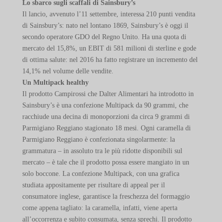
Lo sbarco sugli scaffali di Sainsbury’s
Il lancio, avvenuto l’11 settembre, interessa 210 punti vendita
di Sainsbury’s: nato nel lontano 1869, Sainsbury’s è oggi il
secondo operatore GDO del Regno Unito. Ha una quota di
mercato del 15,8%, un EBIT di 581 milioni di sterline e gode
di ottima salute: nel 2016 ha fatto registrare un incremento del
14,1% nel volume delle vendite.
Un Multipack healthy
Il prodotto Campirossi che Dalter Alimentari ha introdotto in
Sainsbury’s è una confezione Multipack da 90 grammi, che
racchiude una decina di monoporzioni da circa 9 grammi di
Parmigiano Reggiano stagionato 18 mesi. Ogni caramella di
Parmigiano Reggiano è confezionata singolarmente: la
grammatura – in assoluto tra le più ridotte disponibili sul
mercato – è tale che il prodotto possa essere mangiato in un
solo boccone. La confezione Multipack, con una grafica
studiata appositamente per risultare di appeal per il
consumatore inglese, garantisce la freschezza del formaggio
come appena tagliato: la caramella, infatti, viene aperta
all’occorrenza e subito consumata, senza sprechi. Il prodotto